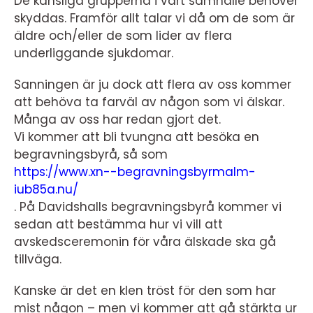
De känsliga grupperna i vårt samhälle behöver
skyddas. Framför allt talar vi då om de som är
äldre och/eller de som lider av flera
underliggande sjukdomar.
Sanningen är ju dock att flera av oss kommer
att behöva ta farväl av någon som vi älskar.
Många av oss har redan gjort det.
Vi kommer att bli tvungna att besöka en
begravningsbyrå, så som
https://www.xn--begravningsbyrmalm-
iub85a.nu/
. På Davidshalls begravningsbyrå kommer vi
sedan att bestämma hur vi vill att
avskedsceremonin för våra älskade ska gå
tillväga.
Kanske är det en klen tröst för den som har
mist någon – men vi kommer att gå stärkta ur