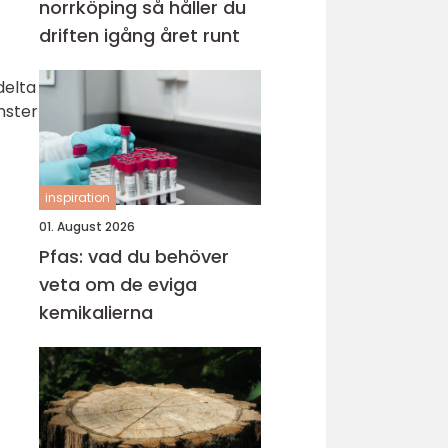
norrköping så håller du
driften igång året runt
delta
änster
inspiration
01. August 2026
Pfas: vad du behöver
veta om de eviga
kemikalierna