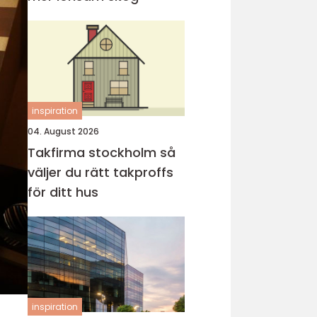
inspiration
04. August 2026
Takfirma stockholm så
väljer du rätt takproffs
för ditt hus
inspiration