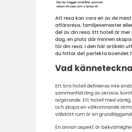
Att resa kan vara en av de mest
affärsresa, familjesemester ell
del av din resa. Ett hotell är mer
dag, en plats där minnen skapas,
för din resa. I den här artikeln 
du hittar det perfekta boendet 
Vad kännetecknar 
Ett bra hotell definieras inte end
sammanflätning av service, komf
avgörande. Ett hotell med vänli
och skapa en välkomnande atmosfä
välskött rum är en grundläggande
En annan aspekt är bekvämlighet