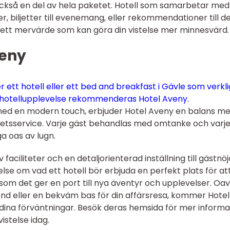
också en del av hela paketet. Hotell som samarbetar med
er, biljetter till evenemang, eller rekommendationer till d
 ett mervärde som kan göra din vistelse mer minnesvärd.
veny
 ett hotell eller ett bed and breakfast i Gävle som verkl
ll hotellupplevelse rekommenderas Hotel Aveny.
ed en modern touch, erbjuder Hotel Aveny en balans me
tetsservice. Varje gäst behandlas med omtanke och varj
ga oas av lugn.
aciliteter och en detaljorienterad inställning till gästnö
e om vad ett hotell bör erbjuda en perfekt plats för att
som det ger en port till nya äventyr och upplevelser. Oa
end eller en bekväm bas för din affärsresa, kommer Hotel
dina förväntningar. Besök deras hemsida för mer informa
istelse idag.