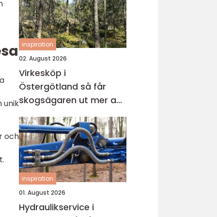
h
inspiration
esa
02. August 2026
Virkesköp i
ga
Östergötland så får
skogsägaren ut mer av
n unik
sin skog
r och
t.
inspiration
01. August 2026
Hydraulikservice i