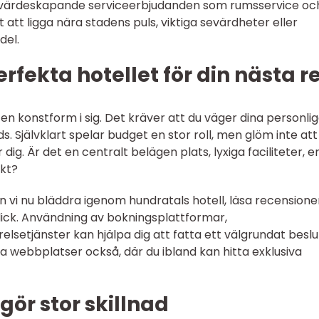
 värdeskapande serviceerbjudanden som rumsservice oc
 att ligga nära stadens puls, viktiga sevärdheter eller
del.
erfekta hotellet för din nästa r
 en konstform i sig. Det kräver att du väger dina personli
s. Självklart spelar budget en stor roll, men glöm inte att
dig. Är det en centralt belägen plats, lyxiga faciliteter, e
ikt?
 vi nu bläddra igenom hundratals hotell, läsa recensione
lick. Användning av bokningsplattformar,
elsetjänster kan hjälpa dig att fatta ett välgrundat beslu
na webbplatser också, där du ibland kan hitta exklusiva
 gör stor skillnad