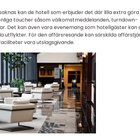
 saknas kan de hotell som erbjuder det där lilla extra göra
rsonliga toucher såsom välkomstmeddelanden, turndown-
ngar. Det kan även vara evenemang som hotellgäster kan 
lla utflykter. För den affärsresande kan särskilda affärstj
iliteter vara utslagsgivande.