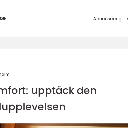
se
Annonsering
nholm
omfort: upptäck den
llupplevelsen