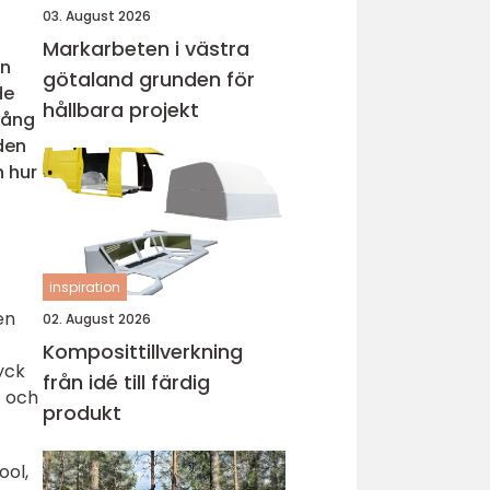
03. August 2026
Markarbeten i västra
en
götaland grunden för
de
hållbara projekt
 lång
den
h hur
inspiration
en
02. August 2026
Komposittillverkning
yck
från idé till färdig
t och
produkt
ool,