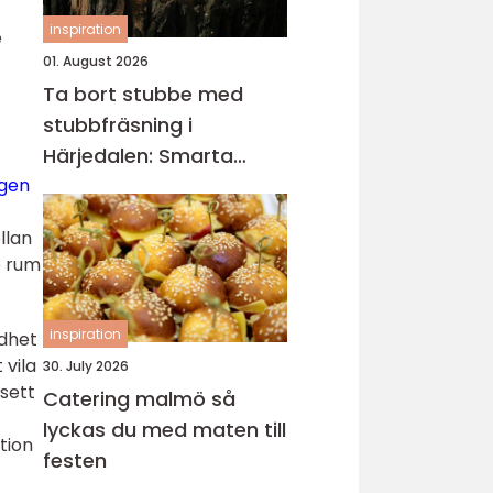
inspiration
e
01. August 2026
Ta bort stubbe med
stubbfräsning i
Härjedalen: Smarta
metoder för tomten
igen
llan
e rum
inspiration
jdhet
 vila
30. July 2026
vsett
Catering malmö så
lyckas du med maten till
tion
festen