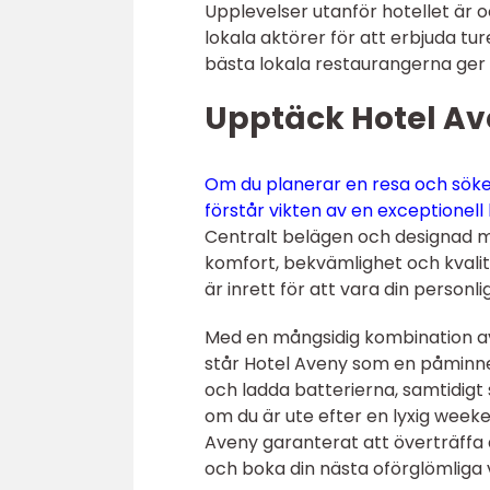
Upplevelser utanför hotellet är 
lokala aktörer för att erbjuda tur
bästa lokala restaurangerna ger
Upptäck Hotel A
Om du planerar en resa och söker
förstår vikten av en exceptione
Centralt belägen och designad m
komfort, bekvämlighet och kvali
är inrett för att vara din personli
Med en mångsidig kombination av f
står Hotel Aveny som en påminnels
och ladda batterierna, samtidigt 
om du är ute efter en lyxig week
Aveny garanterat att överträffa 
och boka din nästa oförglömliga v