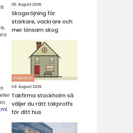
05. August 2026
lt
Skogsröjning för
starkare, vackrare och
e,
mer lönsam skog
ara
inspiration
04. August 2026
an
eller
Takfirma stockholm så
 en
väljer du rätt takproffs
tml
.
för ditt hus