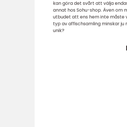
kan göra det svårt att välja endas
annat hos Sohu-shop. Även om ma
utbudet att ens hem inte måste v
typ av affischsamling minskar ju m
unik?