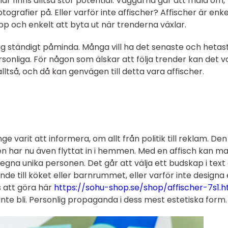
här finns alltså stor potential. Väggarna går att måla om,
ografier på. Eller varför inte affischer? Affischer är enke
upp och enkelt att byta ut när trenderna växlar.
g ständigt påminda. Många vill ha det senaste och hetast
sonliga. För någon som älskar att följa trender kan det v
alltså, och då kan genvägen till detta vara affischer.
 varit att informera, om allt från politik till reklam. Den
n har nu även flyttat in i hemmen. Med en affisch kan m
gna unika personen. Det går att välja ett budskap i text 
nde till köket eller barnrummet, eller varför inte designa
 att göra här
https://sohu-shop.se/shop/affischer-7s1.h
inte bli. Personlig propaganda i dess mest estetiska form.