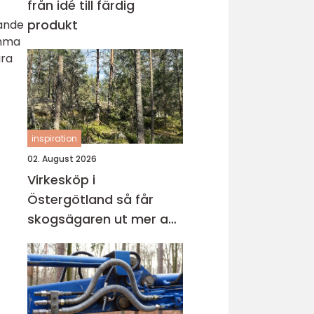
från idé till färdig
produkt
rande
amma
ara
inspiration
02. August 2026
Virkesköp i
Östergötland så får
skogsägaren ut mer av
sin skog