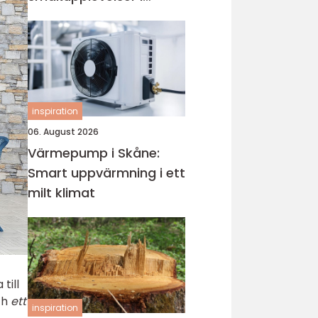
hjärtat av västkusten
inspiration
06. August 2026
Värmepump i Skåne:
Smart uppvärmning i ett
milt klimat
till
ch
ett
inspiration