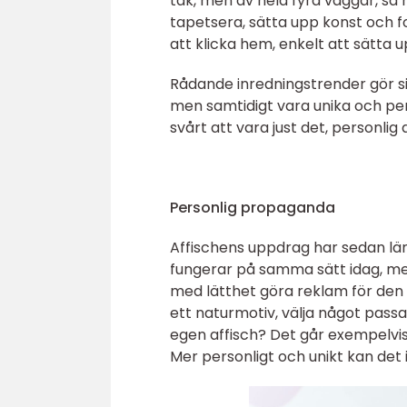
tak, men av hela fyra väggar, så 
tapetsera, sätta upp konst och fot
att klicka hem, enkelt att sätta 
Rådande inredningstrender gör si
men samtidigt vara unika och per
svårt att vara just det, personlig 
Personlig propaganda
Affischens uppdrag har sedan länge
fungerar på samma sätt idag, me
med lätthet göra reklam för den e
ett naturmotiv, välja något passa
egen affisch? Det går exempelvis
Mer personligt och unikt kan det 