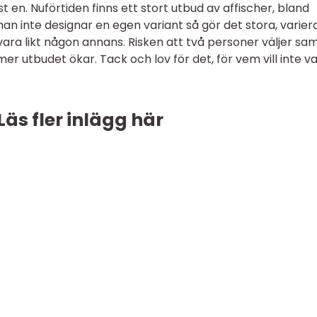
t en. Nuförtiden finns ett stort utbud av affischer, bland
n inte designar en egen variant så gör det stora, varie
ara likt någon annans. Risken att två personer väljer s
er utbudet ökar. Tack och lov för det, för vem vill inte v
Läs fler inlägg här