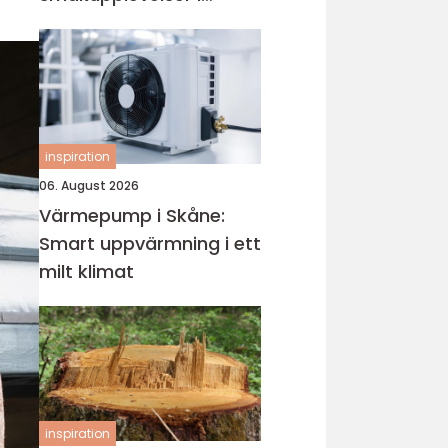
hjärtat av västkusten
inspiration
06. August 2026
Värmepump i Skåne:
Smart uppvärmning i ett
milt klimat
inspiration