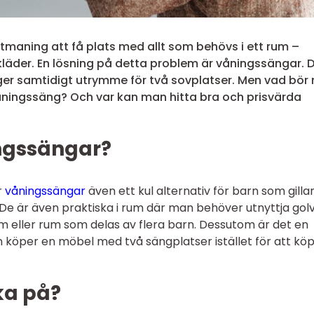
utmaning att få plats med allt som behövs i ett rum –
kläder. En lösning på detta problem är våningssängar. D
er samtidigt utrymme för två sovplatser. Men vad bör
ningssäng? Och var kan man hitta bra och prisvärda
ingssängar?
r
våningssängar
även ett kul alternativ för barn som gillar
 De är även praktiska i rum där man behöver utnyttja gol
m eller rum som delas av flera barn. Dessutom är det en
 köper en möbel med två sängplatser istället för att kö
ka på?