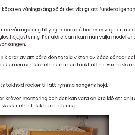
köpa en våningssäng så är det viktigt att fundera igeno
 en våningssäng till yngre barn så bör man välja en mod
ös höjdjustering. För äldre barn kan man välja modeller
ovansängen.
gen klarar av att bära den totala vikten av både sängar oc
om barnen är äldre eller om man tänkt att en vuxen ska so
ts takhöjd räcker till att rymma sängens höjd.
 kräver montering och det kan vara en bra idé att anlit
a skador eller felaktig montering.