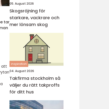
05. August 2026
Skogsröjning för
starkare, vackrare och
e tar
mer lönsam skog
 man
inspiration
 att
04. August 2026
vytan
Takfirma stockholm så
pa
väljer du rätt takproffs
för ditt hus