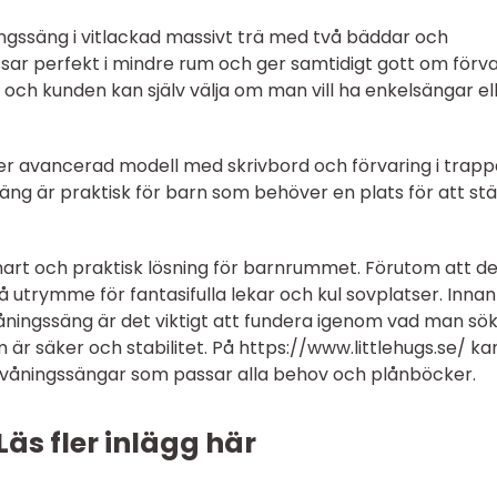
ningssäng i vitlackad massivt trä med två bäddar och
sar perfekt i mindre rum och ger samtidigt gott om förva
t och kunden kan själv välja om man vill ha enkelsängar el
er avancerad modell med skrivbord och förvaring i trap
säng är praktisk för barn som behöver en plats för att st
mart och praktisk lösning för barnrummet. Förutom att d
utrymme för fantasifulla lekar och kul sovplatser. Inna
ningssäng är det viktigt att fundera igenom vad man sök
 är säker och stabilitet. På https://www.littlehugs.se/ ka
å våningssängar som passar alla behov och plånböcker.
Läs fler inlägg här