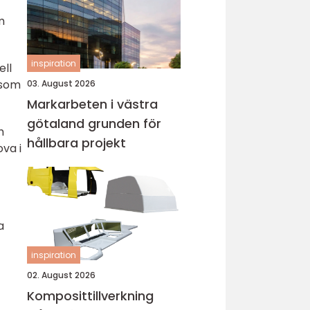
m
inspiration
ell
 som
03. August 2026
Markarbeten i västra
götaland grunden för
h
hållbara projekt
va i
a
inspiration
02. August 2026
Komposittillverkning