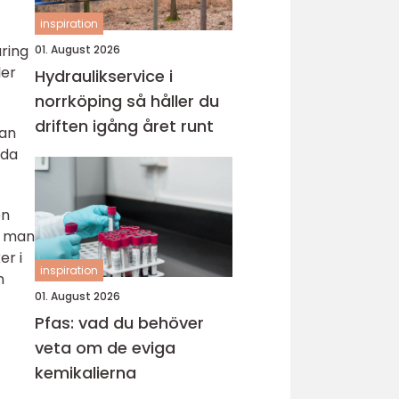
inspiration
ring
01. August 2026
ler
Hydraulikservice i
norrköping så håller du
driften igång året runt
pan
äda
en
n man
er i
inspiration
n
01. August 2026
Pfas: vad du behöver
veta om de eviga
kemikalierna