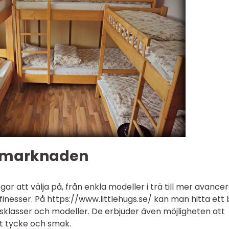
å marknaden
ar att välja på, från enkla modeller i trä till mer avance
inesser. På https://www.littlehugs.se/ kan man hitta ett 
isklasser och modeller. De erbjuder även möjligheten att
et tycke och smak.