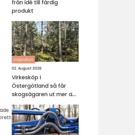
från idé till färdig
produkt
inspiration
02. August 2026
Virkesköp i
Östergötland så får
skogsägaren ut mer av
sin skog
rade
brett