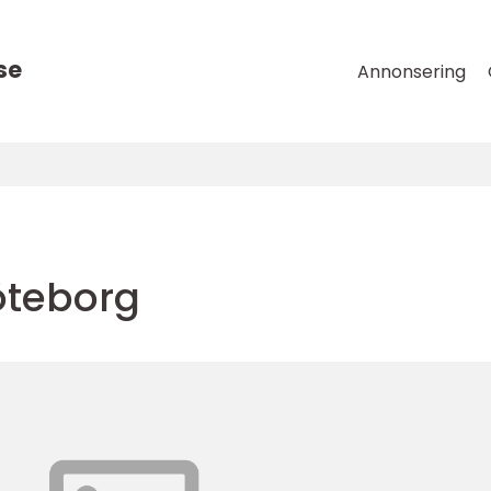
se
Annonsering
öteborg