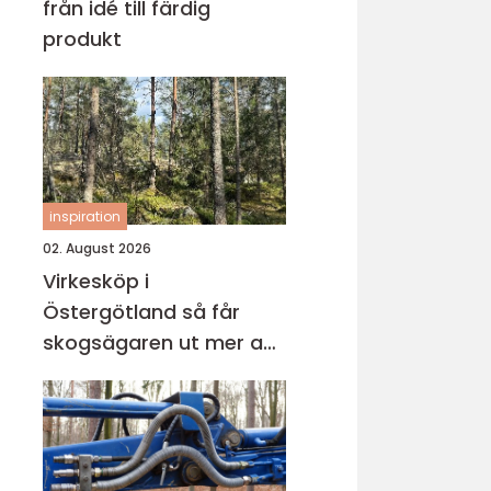
från idé till färdig
produkt
inspiration
02. August 2026
Virkesköp i
Östergötland så får
skogsägaren ut mer av
sin skog