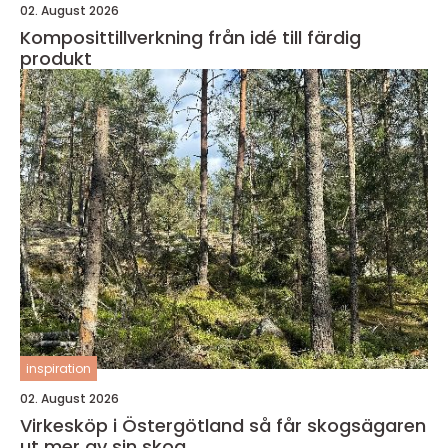
02. August 2026
Komposittillverkning från idé till färdig
produkt
inspiration
02. August 2026
Virkesköp i Östergötland så får skogsägaren
ut mer av sin skog