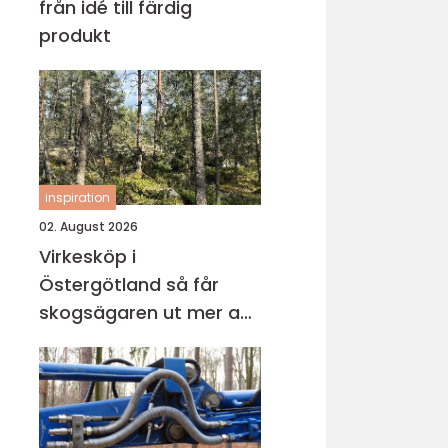
från idé till färdig
produkt
inspiration
02. August 2026
Virkesköp i
Östergötland så får
skogsägaren ut mer av
sin skog