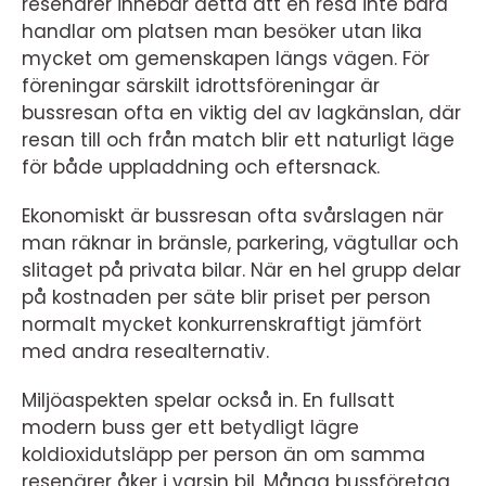
resenärer innebär detta att en resa inte bara
handlar om platsen man besöker utan lika
mycket om gemenskapen längs vägen. För
föreningar särskilt idrottsföreningar är
bussresan ofta en viktig del av lagkänslan, där
resan till och från match blir ett naturligt läge
för både uppladdning och eftersnack.
Ekonomiskt är bussresan ofta svårslagen när
man räknar in bränsle, parkering, vägtullar och
slitaget på privata bilar. När en hel grupp delar
på kostnaden per säte blir priset per person
normalt mycket konkurrenskraftigt jämfört
med andra resealternativ.
Miljöaspekten spelar också in. En fullsatt
modern buss ger ett betydligt lägre
koldioxidutsläpp per person än om samma
resenärer åker i varsin bil. Många bussföretag