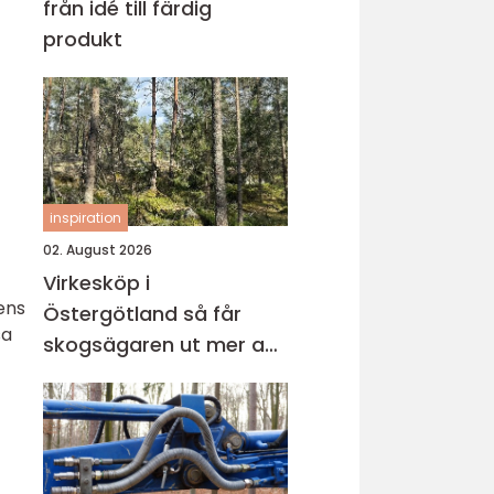
från idé till färdig
produkt
inspiration
02. August 2026
Virkesköp i
ens
Östergötland så får
sa
skogsägaren ut mer av
sin skog