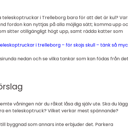
a teleskoptruckar i Trelleborg bara för att det är kul? Var
round fordon kan nyttjas på alla möjliga sätt; komma upp o
m sitter otillgängligt högt upp, samt rädda katter som
leskoptruckar i trelleborg – för skojs skull – tänk så my
sirunda nedan och se vilka tankar som kan födas från de
örslag
femte våningen när du råkat låsa dig själv ute. Ska du läg
ra en teleskoptruck? Vilket verkar mest spännande?
 till byggnad som annars inte erbjuder det. Parkera