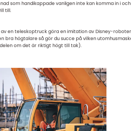
gnad som handikappade vanligen inte kan komma in i och
 till.
 av en teleskoptruck göra en imitation av Disney-robote
h en bra högtalare så gör du succe på vilken utomhusmas
elen om det är riktigt högt till tak).