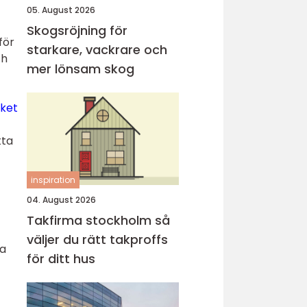
05. August 2026
Skogsröjning för
för
starkare, vackrare och
ch
mer lönsam skog
cket
tta
inspiration
04. August 2026
Takfirma stockholm så
väljer du rätt takproffs
ga
för ditt hus