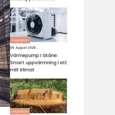
hjärtat av västkusten
inspiration
06. August 2026
Värmepump i Skåne:
Smart uppvärmning i ett
milt klimat
inspiration