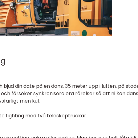
ag
 bjud din date på en dans, 35 meter upp i luften, på stad
k och försöker synkronisera era rörelser så att ni kan dan
sfarligt men kul.
ate fighting med två teleskoptruckar.
 sig vettiga, säkra eller rimliga. Man bör nog helt låta bli