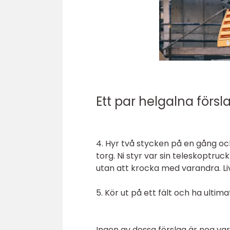
Ett par helgalna försl
4. Hyr två stycken på en gång och
torg. Ni styr var sin teleskoptruc
utan att krocka med varandra. Liv
5. Kör ut på ett fält och ha ultim
Ingen av dessa förslag är nog vare