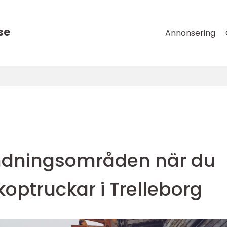
se
Annonsering
ndningsområden när du
koptruckar i Trelleborg